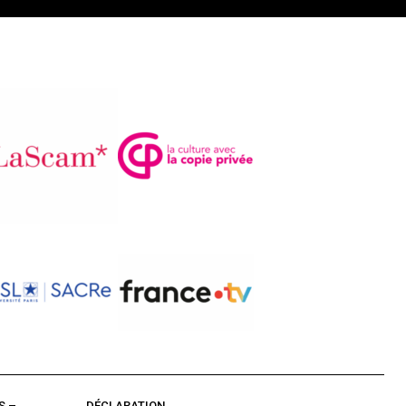
S –
DÉCLARATION