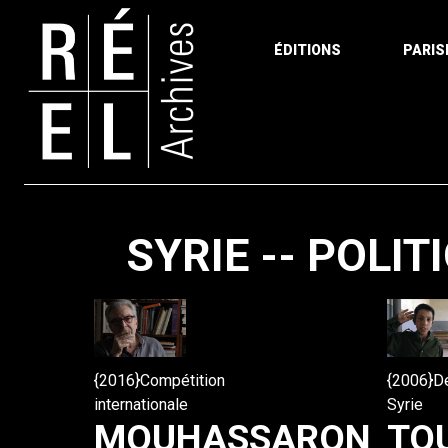
ÉDITIONS
PARIS
Aller au contenu
SYRIE -- POLI
{2016}Compétition
{2006}De
internationale
Syrie
MOUHASSARON
TO