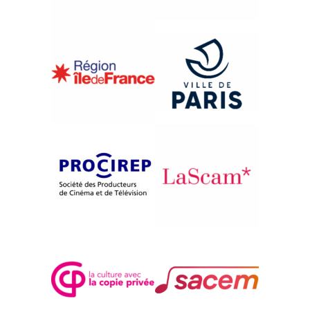
{1997}Compétition française
LA PASSION DE L’IMAM
HOSSEIN
Soheila Haghdoost