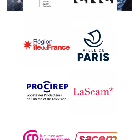
{2005}Documentaire en Espagne
ACARIÑO GALAICO (DE
BARRO)
José Val del Omar