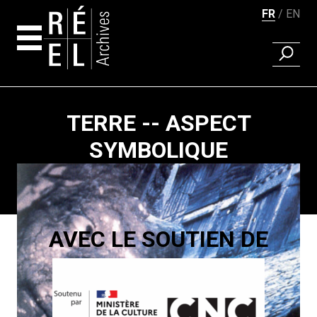
FR
EN
RECHER
Aller au contenu
TERRE -- ASPECT
SYMBOLIQUE
Pagination
AVEC LE SOUTIEN DE