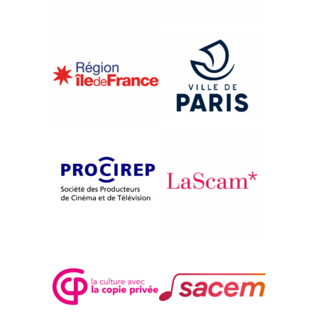
{1996}Afrique, Afriques
WEREWERE LIKING
Issiaka Konaté