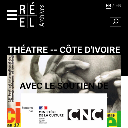
FR
EN
RECHER
Aller au contenu
THÉATRE -- CÔTE D'IVOIRE
Pagination
AVEC LE SOUTIEN DE