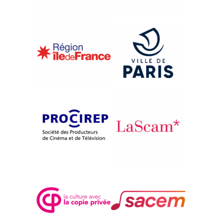
{1998}Le documentaire japonais
NISHIJIN
Toshio Matsumoto