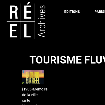
ÉDITIONS
PARIS
Aller au contenu
TOURISME FLU
{1985}Mémoire
de la ville,
carte