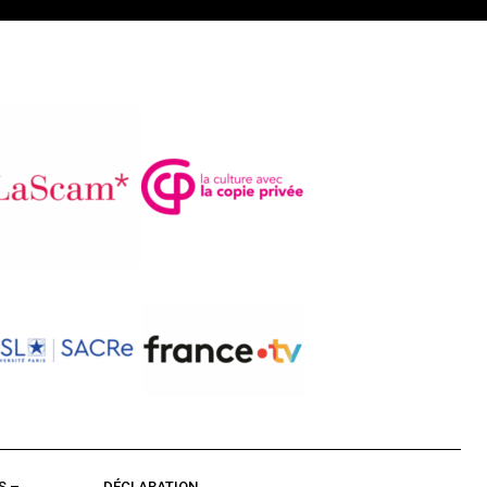
S –
DÉCLARATION