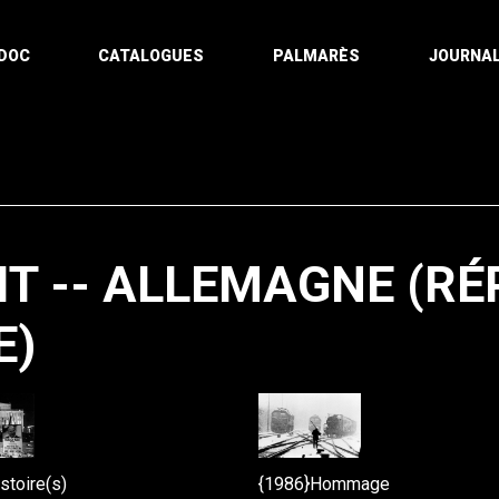
DOC
CATALOGUES
PALMARÈS
JOURNAL
IT -- ALLEMAGNE (R
E)
Pagination
stoire(s)
{1986}Hommage