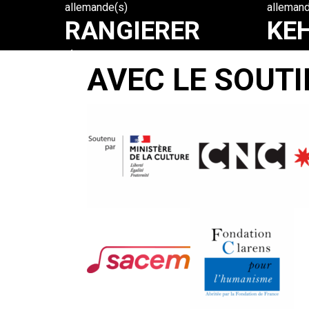
allemande(s)
allemand
RANGIERER
KE
(DIRECTOR’S
Gerd Kr
AVEC LE SOUTI
CUT)
Jürgen
Böttcher