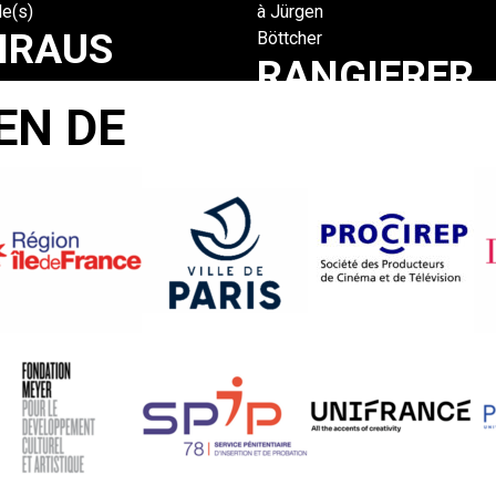
e(s)
à Jürgen
HRAUS
Böttcher
RANGIERER
oske
EN DE
Jürgen
Böttcher