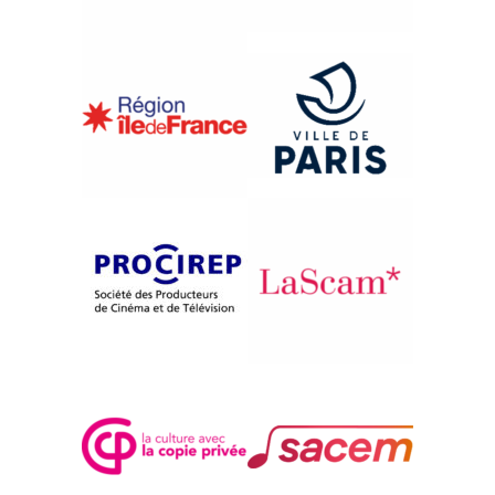
{2006}Compétition internationale
JOHN & JANE
Ashmin Ahluwalia