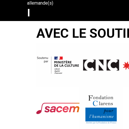
allemande(s)
I
RUHROMRADET
AVEC LE SOUTI
– IM
RUHRGEBIET
Peter
Nestler