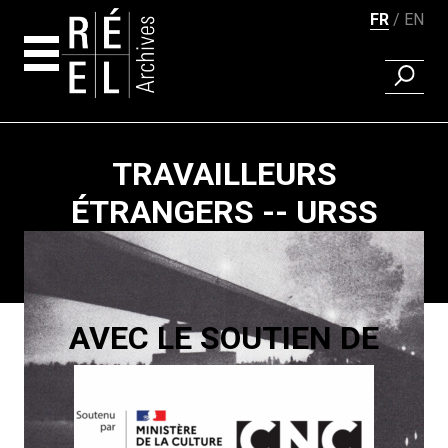
FR
EN
RECHER
Aller au contenu
TRAVAILLEURS
ÉTRANGERS -- URSS
Pagination
AVEC LE SOUTIEN DE