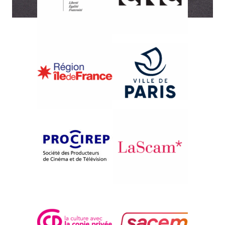
{1986}Compétition
KOMI, HORATA
Petar Popzlatev