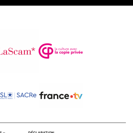
S –
DÉCLARATION