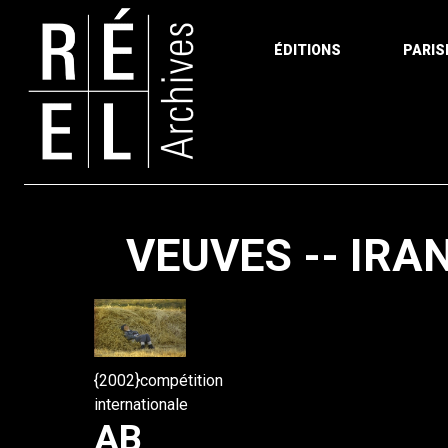
ÉDITIONS
PARIS
Aller au contenu
VEUVES -- IRA
{2002}compétition
internationale
AB