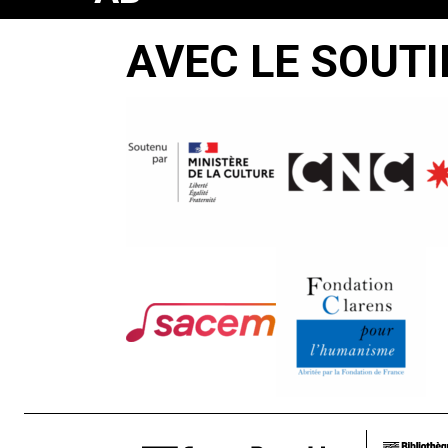
VA
AVEC LE SOUTI
ATEFEH
Nahid
Rezaei