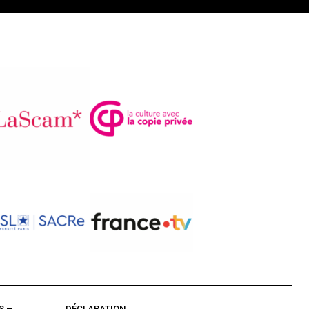
S –
DÉCLARATION