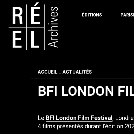
ÉDITIONS
PARIS
Aller au contenu
Fil d'ariane
ACCUEIL
ACTUALITÉS
BFI LONDON FI
Le
BFI London Film Festival
, Londr
4 films présentés durant l’édition 20