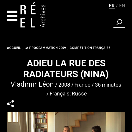
FR
EN
RECHER
Aller au contenu
ACCUEIL
LA PROGRAMMATION 2009
Fil d'ariane
COMPÉTITION FRANÇAISE
ADIEU LA RUE DES
RADIATEURS (NINA)
Vladimir Léon
2008
France
36 minutes
Français; Russe