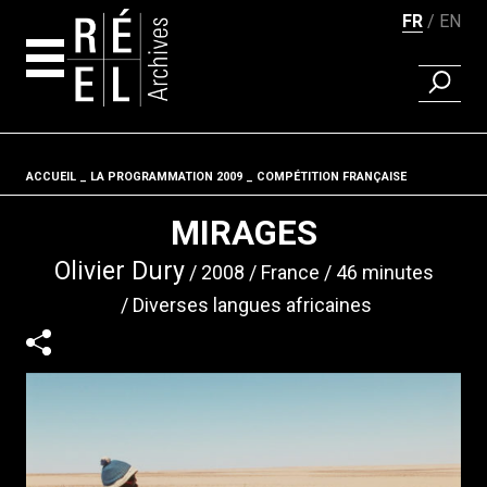
FR
EN
RECHER
Aller au contenu
ACCUEIL
LA PROGRAMMATION 2009
Fil d'ariane
COMPÉTITION FRANÇAISE
MIRAGES
Olivier Dury
2008
France
46 minutes
Diverses langues africaines