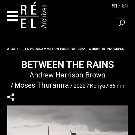
FR
EN
RECHER
Aller au contenu
ACCUEIL
LA PROGRAMMATION PARISDOC 2022
Fil d'ariane
WORKS-IN-PROGRESS
BETWEEN THE RAINS
Andrew Harrison Brown
Moses Thuranira
2022
Kenya
86 min