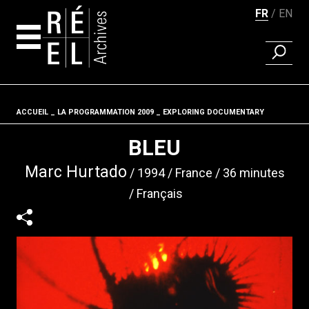
FR
EN
RECHER
Aller au contenu
ACCUEIL
LA PROGRAMMATION 2009
Fil d'ariane
EXPLORING DOCUMENTARY
BLEU
Marc Hurtado
1994
France
36 minutes
Français