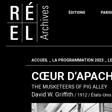
ÉDITIONS
PARIS
Aller au contenu
Fil d'ariane
ACCUEIL
LA PROGRAMMATION 2023
L
CŒUR D’APAC
THE MUSKETEERS OF PIG ALLEY
David W. Griffith
1912
États-Unis