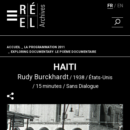
FR
EN
RECHER
Aller au contenu
ACCUEIL
LA PROGRAMMATION 2011
Fil d'ariane
EXPLORING DOCUMENTARY: LE POÈME DOCUMENTAIRE
HAITI
Rudy Burckhardt
1938
États-Unis
15 minutes
Sans Dialogue