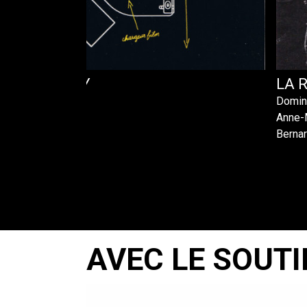
OR AND OBEY
LA 
Domin
Anne-
Berna
AVEC LE SOUTI