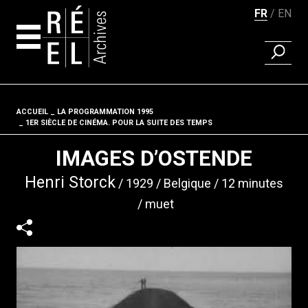
FR
EN
RECHER
Aller au contenu
ACCUEIL
LA PROGRAMMATION 1995
Fil d'ariane
1ER SIÈCLE DE CINÉMA. POUR LA SUITE DES TEMPS
IMAGES D’OSTENDE
Henri Storck
1929
Belgique
12 minutes
muet