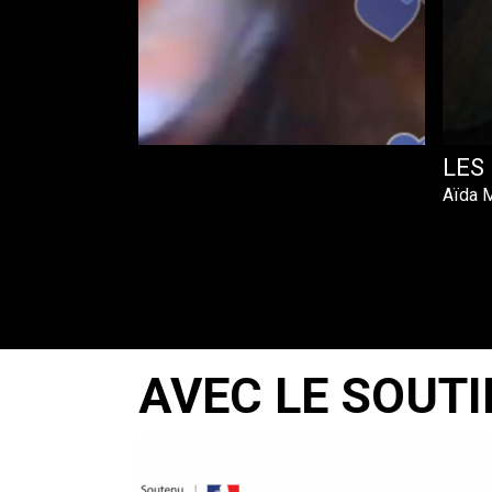
ONAL
LES
Aïda 
AVEC LE SOUTI