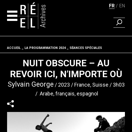
FR
EN
RECHER
Aller au contenu
ACCUEIL
LA PROGRAMMATION 2024
Fil d'ariane
SÉANCES SPÉCIALES
NUIT OBSCURE – AU
REVOIR ICI, N’IMPORTE OÙ
Sylvain George
2023
France, Suisse
3h03
Arabe, français, espagnol