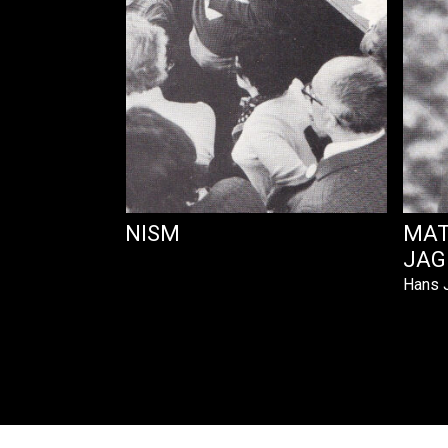
ITISH COMMUNISM
MAT
JAG
Hans J