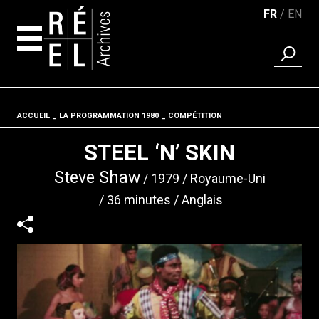
FR
EN
RECHER
Aller au contenu
ACCUEIL
LA PROGRAMMATION 1980
Fil d'ariane
COMPÉTITION
STEEL ‘N’ SKIN
Steve Shaw
1979
Royaume-Uni
36 minutes
Anglais