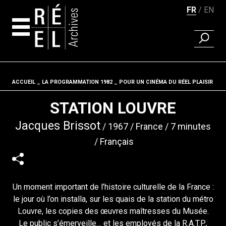
FR
EN
RECHER
Aller au contenu
ACCUEIL
LA PROGRAMMATION 1982
Fil d'ariane
POUR UN CINÉMA DU RÉEL PLAISIR
STATION LOUVRE
Jacques Brissot
1967
France
7 minutes
Français
Un moment important de l’histoire culturelle de la France :
le jour où l’on installa, sur les quais de la station du métro
Louvre, les copies des œuvres maîtresses du Musée.
Le public s’émerveille… et les employés de la R.A.T.P.,