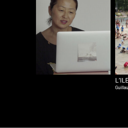
N COEUR
L’I
Guilla