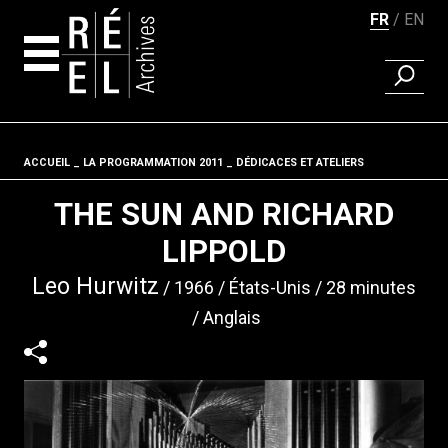
FR
EN
RECHER
Aller au contenu
ACCUEIL
LA PROGRAMMATION 2011
Fil d'ariane
DÉDICACES ET ATELIERS
THE SUN AND RICHARD
LIPPOLD
Leo Hurwitz
1966
États-Unis
28 minutes
Anglais