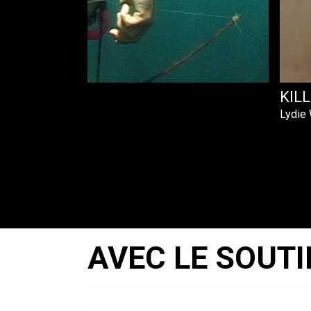
E
KIL
Lydie
AVEC LE SOUTI