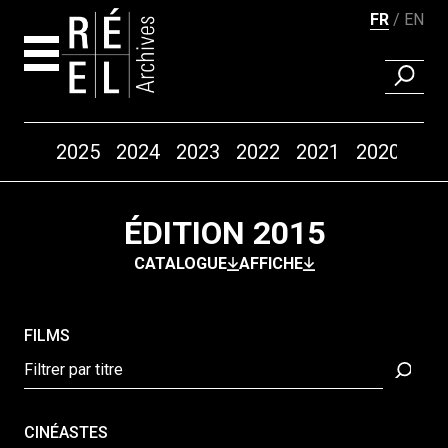
FR
EN
RECHER
Années
2025
2024
2023
2022
2021
2020
20
Aller au contenu
ÉDITION 2015
CATALOGUE
AFFICHE
FILMS
CINÉASTES