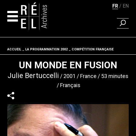
FR
EN
RECHER
Aller au contenu
ACCUEIL
LA PROGRAMMATION 2002
Fil d'ariane
COMPÉTITION FRANÇAISE
UN MONDE EN FUSION
Julie Bertuccelli
2001
France
53 minutes
Français