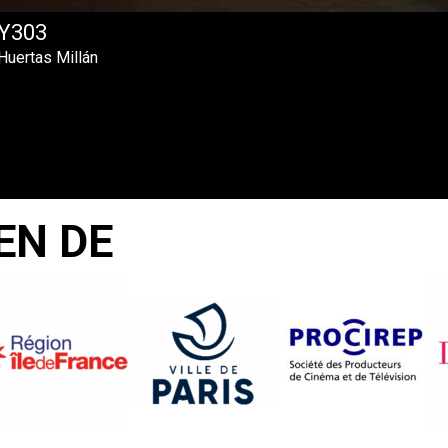
Y303
Huertas Millán
EN DE