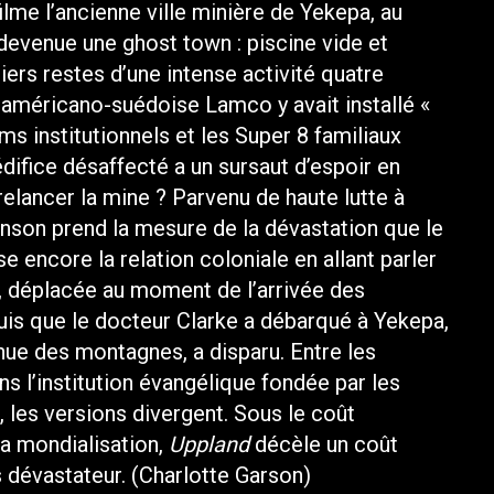
filme l’ancienne ville minière de Yekepa, au
evenue une ghost town : piscine vide et
ers restes d’une intense activité quatre
 américano-suédoise Lamco y avait installé «
ms institutionnels et les Super 8 familiaux
édifice désaffecté a un sursaut d’espoir en
l relancer la mine ? Parvenu de haute lutte à
nson prend la mesure de la dévastation que le
use encore la relation coloniale en allant parler
 déplacée au moment de l’arrivée des
is que le docteur Clarke a débarqué à Yekepa,
enue des montagnes, a disparu. Entre les
ns l’institution évangélique fondée par les
 les versions divergent. Sous le coût
a mondialisation,
Uppland
décèle un coût
s dévastateur. (Charlotte Garson)