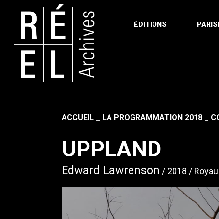
ÉDITIONS
PARIS
Aller au contenu
Fil d'ariane
ACCUEIL
LA PROGRAMMATION 2018
C
UPPLAND
Edward Lawrenson
2018
Royaum