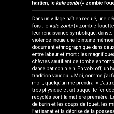
haïtien, le
kale zonbi
(« zombie fouet
Dans un village haïtien reculé, une cé
fois : le
kale zonbi
(« zombie fouette
leur renaissance symbolique, danse,
violence inouïe une lointaine mémoire
document ethnographique dans deux 
entre labeur et mort : les magnifiqu
chèvres sautillent de tombe en tombe 
danse bat son plein. En voix off, un
tradition vaudou. « Moi, comme j’ai f
mort, quelqu’un me prendra. » L’autre
très physique et artistique, le fer dé
recyclés sont la matière première. 
de burin et les coups de fouet, les ma
l’artisanat et la déprise de la posse