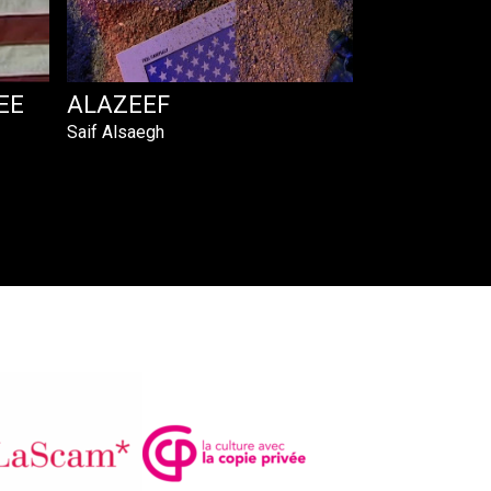
EE
ALAZEEF
Saif Alsaegh