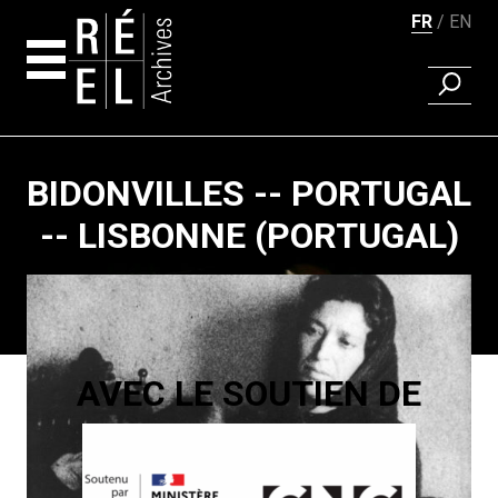
FR
EN
RECHER
Aller au contenu
BIDONVILLES -- PORTUGAL
-- LISBONNE (PORTUGAL)
Pagination
AVEC LE SOUTIEN DE