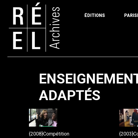
ÉDITIONS
PARIS
Aller au contenu
ENSEIGNEMENT
ADAPTÉS
{2008}Compétition
{2003}C