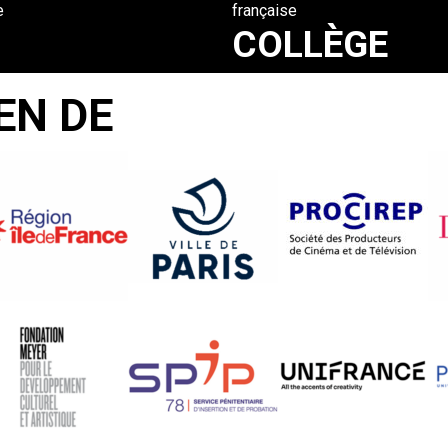
e
française
COLLÈGE
TUR
Silvina
EN DE
Landsmann
MPARFAIT