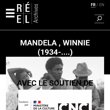
FR
EN
RECHER
Aller au contenu
MANDELA , WINNIE
(1934-....)
Pagination
AVEC LE SOUTIEN DE