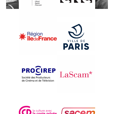
{1980}Compétition
SOUTH AFRICA BELONGS TO
US
Chris Austin