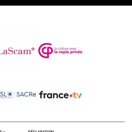
S –
DÉCLARATION