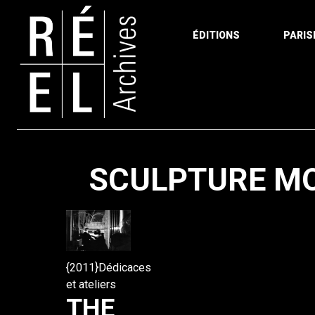
ÉDITIONS
PARIS
Aller au contenu
SCULPTURE M
{2011}Dédicaces
et ateliers
THE