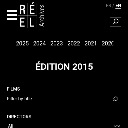
FR
EN
FIND A 
Years
2025
2024
2023
2022
2021
2020
20
Skip to content
ÉDITION 2015
FILMS
DIRECTORS