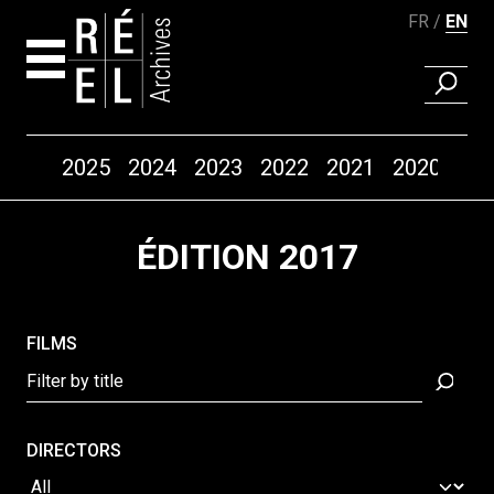
FR
EN
FIND A 
Years
2025
2024
2023
2022
2021
2020
20
Skip to content
ÉDITION 2017
FILMS
DIRECTORS