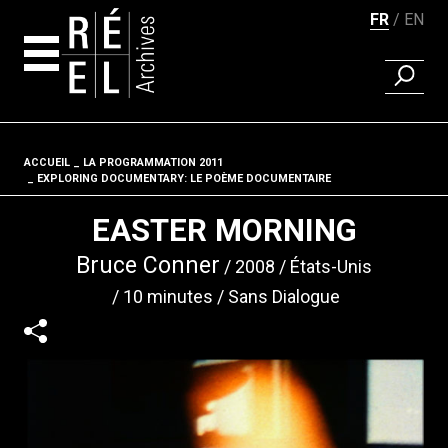
FR
EN
RECHER
Aller au contenu
ACCUEIL
LA PROGRAMMATION 2011
Fil d'ariane
EXPLORING DOCUMENTARY: LE POÈME DOCUMENTAIRE
EASTER MORNING
Bruce Conner
2008
États-Unis
10 minutes
Sans Dialogue