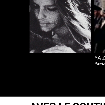
YA 
Parviz