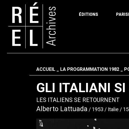
ÉDITIONS
PARIS
Aller au contenu
Fil d'ariane
ACCUEIL
LA PROGRAMMATION 1982
P
GLI ITALIANI S
LES ITALIENS SE RETOURNENT
Alberto Lattuada
1953
Italie
15