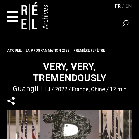
FR
EN
RECHER
Aller au contenu
ACCUEIL
LA PROGRAMMATION 2022
Fil d'ariane
PREMIÈRE FENÊTRE
VERY, VERY,
TREMENDOUSLY
Guangli Liu
2022
France, Chine
12 min