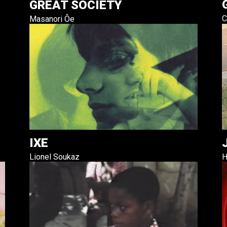
GREAT SOCIETY
C
Masanori Ôe
IXE
Lionel Soukaz