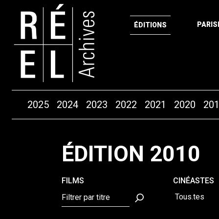
PARIS
ÉDITIONS
Années
2025
2024
2023
2022
2021
2020
20
Aller au contenu
ÉDITION 2010
FILMS
CINÉASTES