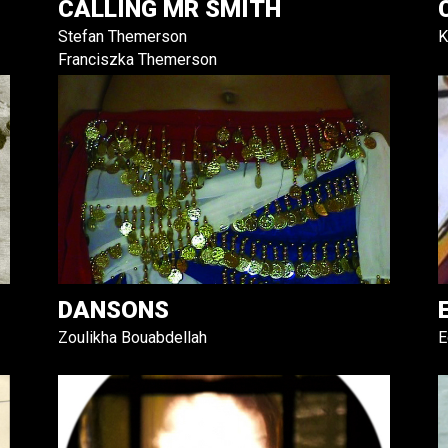
CALLING MR SMITH
Stefan Themerson
K
Franciszka Themerson
DANSONS
Zoulikha Bouabdellah
E