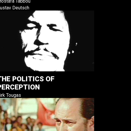
ostafa Tabbou
ustav Deutsch
THE POLITICS OF
PERCEPTION
irk Tougas