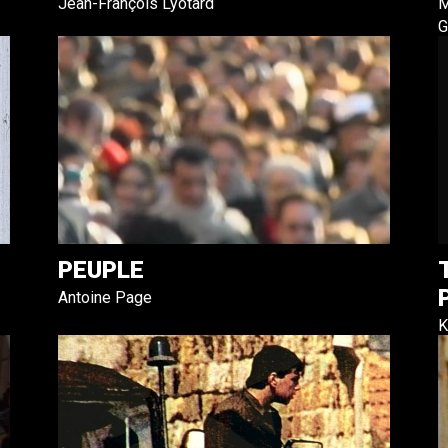
Jean-François Lyotard
M
G
PEUPLE
Antoine Page
K