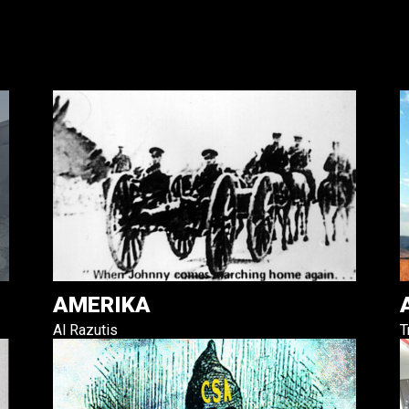
AMERIKA
Al Razutis
T