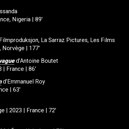
assanda
nce, Nigeria | 89′
Filmproduksjon, La Sarraz Pictures, Les Films
e, Norvège | 177′
 vague
d’Antoine Boutet
 | France | 86′
n
d’Emmanuel Roy
­
nce | 63′
e | 2023 | France | 72′