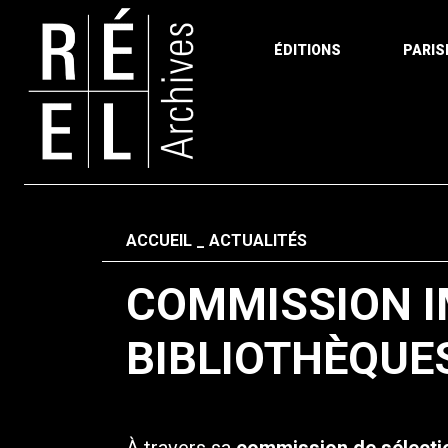
ÉDITIONS
PARIS
Aller au contenu
Fil d'ariane
ACCUEIL
ACTUALITÉS
COMMISSION I
BIBLIOTHÈQUE