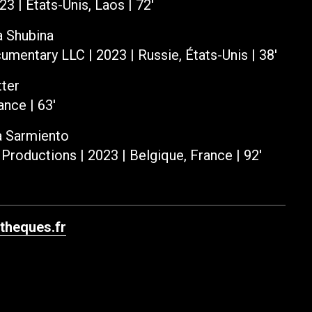
3 | États-Unis, Laos | 72′
 Shubina ­
umentary LLC | 2023 | Russie, États-Unis | 38′
er ­
ance | 63′
 Sarmiento ­
 Productions | 2023 | Belgique, France | 92′
theques.fr